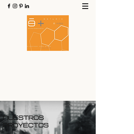
ESTUDIOEMÁIS
enxeñería + arquitectura
estudioemais@hotmail.com
610557293
NUESTROS
PROYECTOS